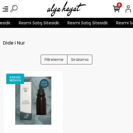
0
sidir.
Resmi Satış Sitesidir.
Resmi Satış Sitesidir.
Resmi Sat
Dide i Nur
Filtreleme
Sıralama
KARGO
BEDAVA