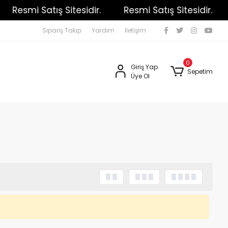
Resmi Satış Sitesidir.
Resmi Satış Sitesidir.
Sipariş Takip
Yardım
İletişim
0
Giriş Yap
Sepetim
Üye Ol