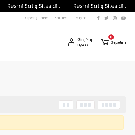
Resmi Satış Sitesidir.
Resmi Satış Sitesidir.
Sipariş Takip
Yardım
İletişim
0
Giriş Yap
Sepetim
Üye Ol