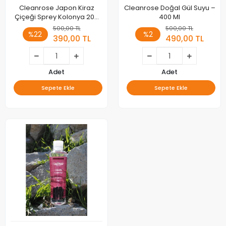
Cleanrose Japon Kiraz
Cleanrose Doğal Gül Suyu –
Çiçeği Sprey Kolonya 200
400 Ml
Ml
500,00 TL
500,00 TL
%22
%2
390,00 TL
490,00 TL
Adet
Adet
Sepete Ekle
Sepete Ekle