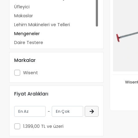
Üfleyici
Makaslar
Lehim Makineleri ve Telleri
Mengeneler
Daire Testere
Çanta
Markalar
İşkenceler
Wisent
Wisent
Fiyat Aralıkları
-
1.399,00 TL ve üzeri