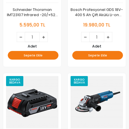
Schneider Thorsman
Bosch Profesyonel GDS 18V-
IMT23107 Infrared -20/+520
400 5 Ah Çift Akülü Li-on
C Derece Lazer Isı Ölçer
Darbeli Akülü Vidalama
5.595,00 TL
19.980,00 TL
Adet
Adet
Sepete Ekle
Sepete Ekle
KARGO
KARGO
BEDAVA
BEDAVA