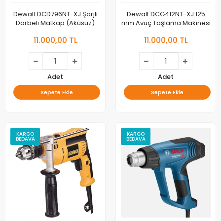
Dewalt DCD796NT-XJ Şarjlı
Dewalt DCG412NT-XJ 125
Darbeli Matkap (Aküsüz)
mm Avuç Taşlama Makinesi
11.000,00 TL
11.000,00 TL
Adet
Adet
Sepete Ekle
Sepete Ekle
KARGO
KARGO
BEDAVA
BEDAVA