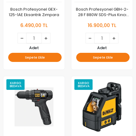
Bosch Profesyonel GEX-
Bosch Profesyonel GBH-2-
125-1AE Eksantrik Zımpara
28 F 880W SDS-Plus Kırıcı
Delici Matkap
6.490,00 TL
16.900,00 TL
Adet
Adet
Sepete Ekle
Sepete Ekle
KARGO
KARGO
BEDAVA
BEDAVA