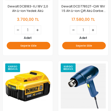
Dewalt DCB183-XJ 18V 2,0
Dewalt DCD778S2T-QW 18V
Ah Li-ion Yedek Akü
1.5 Ah Li-ion Çift Akü Darbeli
Şarjlı Matkap
3.700,00 TL
17.580,00 TL
Adet
Adet
Sepete Ekle
Sepete Ekle
KARGO
KARGO
BEDAVA
BEDAVA