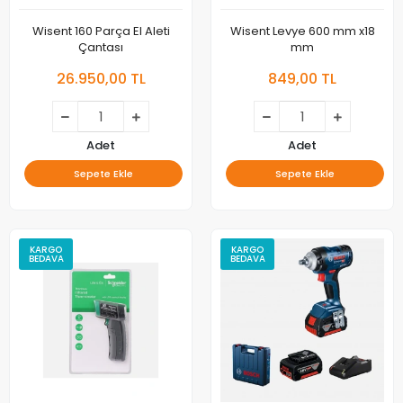
Wisent 160 Parça El Aleti
Wisent Levye 600 mm x18
Çantası
mm
26.950,00 TL
849,00 TL
Adet
Adet
Sepete Ekle
Sepete Ekle
KARGO
KARGO
BEDAVA
BEDAVA