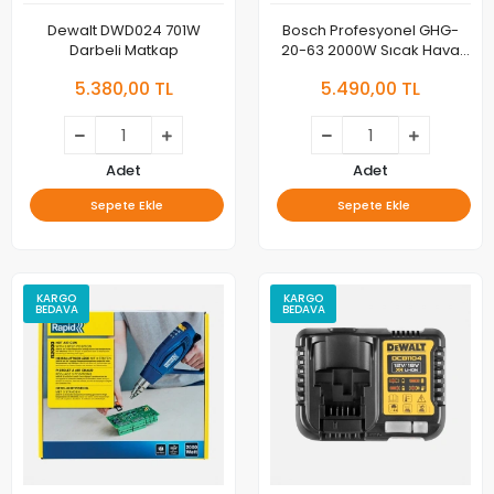
Dewalt DWD024 701W
Bosch Profesyonel GHG-
Darbeli Matkap
20-63 2000W Sıcak Hava
Tabancası
5.380,00 TL
5.490,00 TL
Adet
Adet
Sepete Ekle
Sepete Ekle
KARGO
KARGO
BEDAVA
BEDAVA