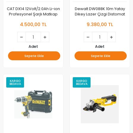
CAT DX14 12Volt/2.0Ah Li-ion
Dewalt DW088K 10m Yatay
Profesyonel Şarjlı Matkap
Dikey Lazer Çizgi Distomat
4.500,00 TL
9.380,00 TL
Adet
Adet
Sepete Ekle
Sepete Ekle
KARGO
KARGO
BEDAVA
BEDAVA