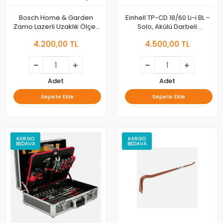
Bosch Home & Garden
Einhell TP-CD 18/60 Li-i BL -
Zamo Lazerli Uzaklık Ölçer
Solo, Akülü Darbeli
(25m Çalışma Alanı, 4 sn.
Vidalama
4.200,00 TL
4.500,00 TL
Ölçme Süresi, 2 x AA Pil,
Karton Kutu)
Adet
Adet
Sepete Ekle
Sepete Ekle
KARGO
KARGO
BEDAVA
BEDAVA