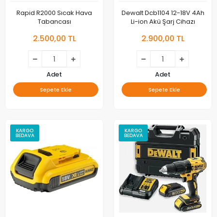
Rapid R2000 Sıcak Hava
Dewalt Dcb1104 12-18V 4Ah
Tabancası
Li-ion Akü Şarj Cihazı
2.500,00 TL
2.900,00 TL
Adet
Adet
Sepete Ekle
Sepete Ekle
KARGO
KARGO
BEDAVA
BEDAVA