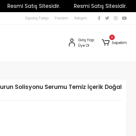
Resmi Satış Sitesidir.
Resmi Satış Sitesidir.
Sipariş Takip
Yardım
İletişim
0
Giriş Yap
Sepetim
Üye Ol
Burun Solisyonu Serumu Temiz İçerik Doğal