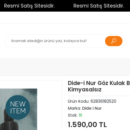
Resmi Satış Sitesidir.
Resmi Satış Sitesidir.
Dide-i Nur Göz Kulak 
Kimyasalsız
Ürün Kodu:
62836182520
Marka:
Dide i Nur
Stok:
16
1.590,00 TL