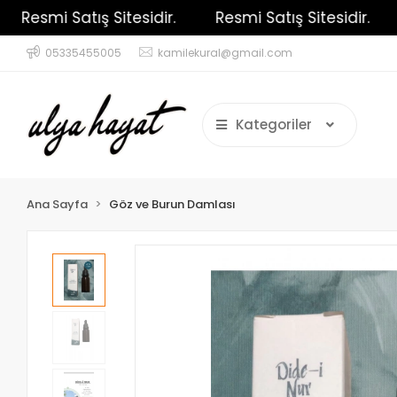
Resmi Satış Sitesidir.
Resmi Satış Sitesidir.
05335455005
kamilekural@gmail.com
Kategoriler
Ana Sayfa
Göz ve Burun Damlası