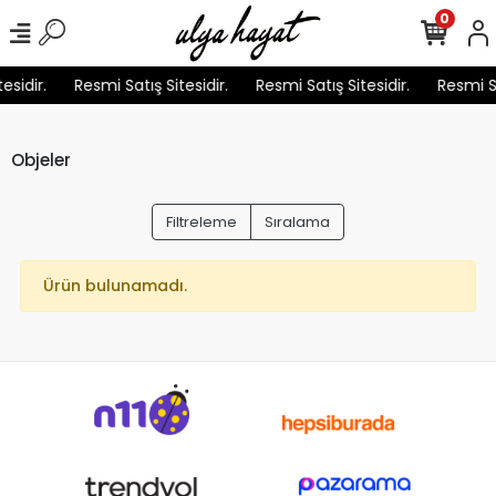
0
esidir.
Resmi Satış Sitesidir.
Resmi Satış Sitesidir.
Resmi Sa
Objeler
Filtreleme
Sıralama
Ürün bulunamadı.