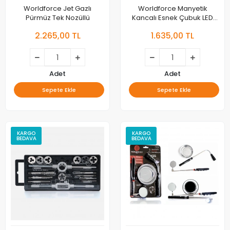
Worldforce Jet Gazlı
Worldforce Manyetik
Pürmüz Tek Nozüllü
Kancalı Esnek Çubuk LED
Fenerli - 11337
2.265,00 TL
1.635,00 TL
Adet
Adet
Sepete Ekle
Sepete Ekle
KARGO
KARGO
BEDAVA
BEDAVA