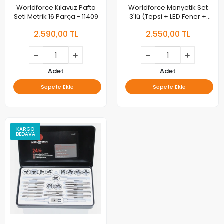
Worldforce Kılavuz Pafta
Worldforce Manyetik Set
Seti Metrik 16 Parça - 11409
3'lü (Tepsi + LED Fener +
Ayna) - 11314
2.590,00 TL
2.550,00 TL
Adet
Adet
Sepete Ekle
Sepete Ekle
KARGO
BEDAVA