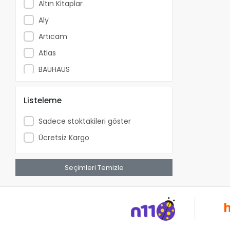
Altın Kitaplar
Aly
Artıcam
Atlas
BAUHAUS
Bessey
Listeleme
Beta Kitap
Beyaz Balina Yayınları
Sadece stoktakileri göster
Biglift
Ücretsiz Kargo
Bilgeoğuz Yayınları
Bilgi Yayınevi
Seçimleri Temizle
Black&Decker
Bmı
Bolder