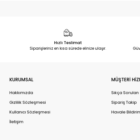
Bosch
Bosch Home & Garden Store’u
ziyaret edin
Bosch Professional Store’u ziyaret
edin
Bursa Büyükşehir Belediyesi
Can Çocuk Yayınları
Hızlı Teslimat
Siparişleriniz en kısa sürede elinize ulaşır.
Güv
Can Yayınları
Candan
CAT
KURUMSAL
MÜŞTERİ HİZ
çeyizimhome
clean rose
Hakkımızda
Sıkça Sorulan
Craftomat
Gizlilik Sözleşmesi
Sipariş Takip
Dekor
Kullanıcı Sözleşmesi
Havale Bildirim
İletişim
Dewalt
Dide i Nur