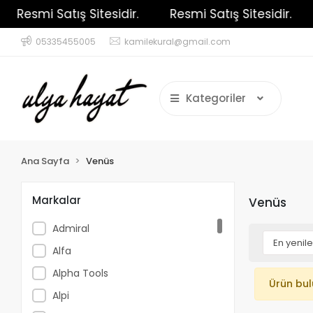
Resmi Satış Sitesidir.
Resmi Satış Sitesidir.
05335455005
kamilekural@gmail.com
Kategoriler
Ana Sayfa
Venüs
Markalar
Venüs
Admiral
Alfa
Alpha Tools
Ürün bu
Alpi