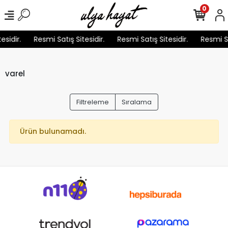
0
esidir.
Resmi Satış Sitesidir.
Resmi Satış Sitesidir.
Resmi Sa
varel
Filtreleme
Sıralama
Ürün bulunamadı.