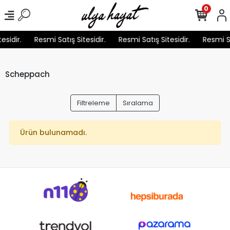
0
esidir.
Resmi Satış Sitesidir.
Resmi Satış Sitesidir.
Resmi Sa
Scheppach
Filtreleme
Sıralama
Ürün bulunamadı.