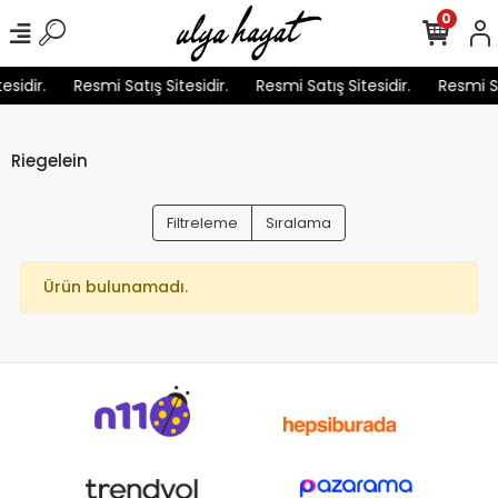
0
esidir.
Resmi Satış Sitesidir.
Resmi Satış Sitesidir.
Resmi Sa
Riegelein
Filtreleme
Sıralama
Ürün bulunamadı.