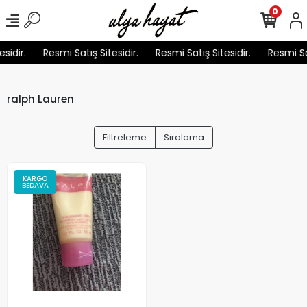
0
sidir.
Resmi Satış Sitesidir.
Resmi Satış Sitesidir.
Resmi Sat
ralph Lauren
Filtreleme
Sıralama
KARGO
BEDAVA