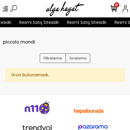
0
esidir.
Resmi Satış Sitesidir.
Resmi Satış Sitesidir.
Resmi Sa
piccolo mondi
Filtreleme
Sıralama
Ürün bulunamadı.