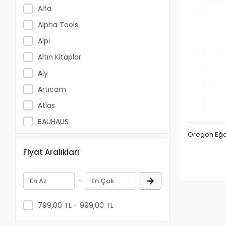
Alfa
Alpha Tools
Alpi
Altın Kitaplar
Aly
Artıcam
Atlas
BAUHAUS
Bessey
Fiyat Aralıkları
Beta Kitap
Beyaz Balina Yayınları
-
Biglift
Bilgeoğuz Yayınları
799,00 TL - 999,00 TL
Bilgi Yayınevi