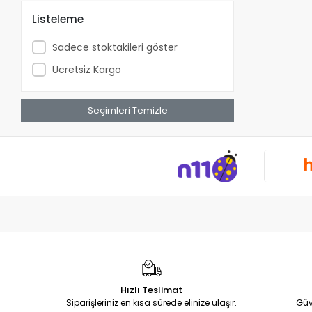
Black&Decker
Listeleme
Bmı
Sadece stoktakileri göster
Bolder
Ücretsiz Kargo
Bosch
Bosch Home & Garden Store’u
ziyaret edin
Seçimleri Temizle
Bosch Professional Store’u ziyaret
edin
Bursa Büyükşehir Belediyesi
Can Çocuk Yayınları
Can Yayınları
Candan
CAT
çeyizimhome
clean rose
Hızlı Teslimat
Craftomat
Siparişleriniz en kısa sürede elinize ulaşır.
Güv