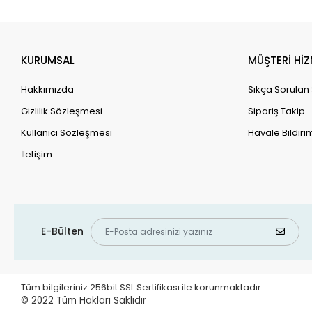
Dekor
Dewalt
Dide i Nur
KURUMSAL
MÜŞTERİ HİZ
Dinçer Kara
Hakkımızda
Sıkça Sorulan
Dinozor Çocuk
Gizlilik Sözleşmesi
Sipariş Takip
Discover
Kullanıcı Sözleşmesi
Havale Bildirim
Disney
İletişim
Dlc
Doğan ve Egmont Yayıncılık
Dremel
E-Bülten
Duracell
ebakbak
Ecolite
Tüm bilgileriniz 256bit SSL Sertifikası ile korunmaktadır.
© 2022
Tüm Hakları Saklıdır
Edn