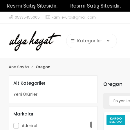
Resmi Satış Sitesidir.
Resmi Satış Sitesidir.
05335455005
kamilekural@gmail.com
Kategoriler
Ana Sayfa
Oregon
Alt Kategoriler
Oregon
Yeni Ürünler
Markalar
KARGO
BEDAVA
Admiral