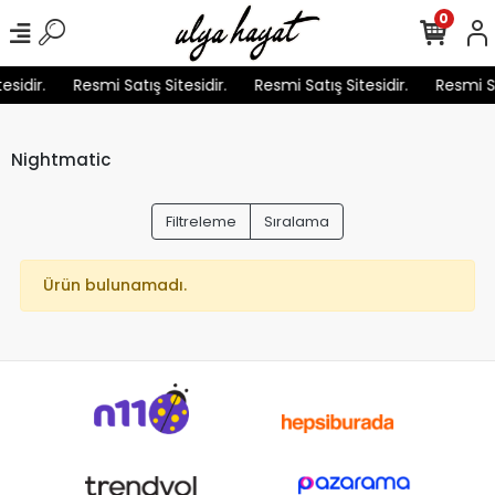
0
esidir.
Resmi Satış Sitesidir.
Resmi Satış Sitesidir.
Resmi Sa
Nightmatic
Filtreleme
Sıralama
Ürün bulunamadı.