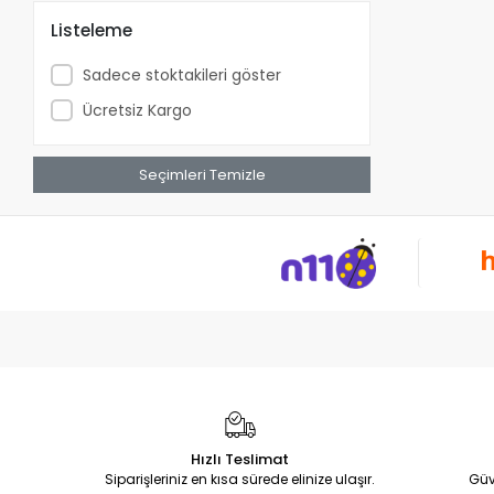
Black&Decker
Listeleme
Bmı
Sadece stoktakileri göster
Bolder
Ücretsiz Kargo
Bosch
Bosch Home & Garden Store’u
ziyaret edin
Seçimleri Temizle
Bosch Professional Store’u ziyaret
edin
Bursa Büyükşehir Belediyesi
Can Çocuk Yayınları
Can Yayınları
Candan
CAT
çeyizimhome
clean rose
Hızlı Teslimat
Craftomat
Siparişleriniz en kısa sürede elinize ulaşır.
Güv