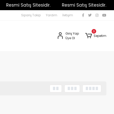
Resmi Satış Sitesidir.
Resmi Satış Sitesidir.
Sipariş Takip
Yardım
İletişim
0
Giriş Yap
Sepetim
Üye Ol