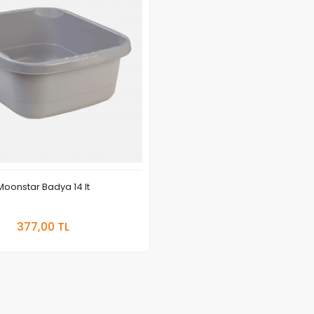
Moonstar Badya 14 lt
Sepete Ekle
377,00 TL
Adet