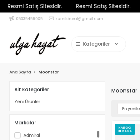
Resmi Satış Sitesidir.
Resmi Satış Sitesidir.
05335455005
kamilekural@gmail.com
Kategoriler
Ana Sayfa
Moonstar
Alt Kategoriler
Moonstar
Yeni Ürünler
Markalar
KARGO
BEDAVA
Admiral