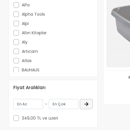
Alfa
Alpha Tools
Alpi
Altın Kitaplar
Aly
Artıcam
Atlas
BAUHAUS
Bessey
Fiyat Aralıkları
Beta Kitap
Beyaz Balina Yayınları
-
Biglift
Bilgeoğuz Yayınları
349,00 TL ve üzeri
Bilgi Yayınevi