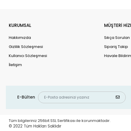
Dekor
Dewalt
Dide i Nur
KURUMSAL
MÜŞTERİ HİZ
Dinçer Kara
Hakkımızda
Sıkça Sorulan
Dinozor Çocuk
Gizlilik Sözleşmesi
Sipariş Takip
Discover
Kullanıcı Sözleşmesi
Havale Bildirim
Disney
İletişim
Dlc
Doğan ve Egmont Yayıncılık
Dremel
E-Bülten
Duracell
ebakbak
Ecolite
Tüm bilgileriniz 256bit SSL Sertifikası ile korunmaktadır.
© 2022
Tüm Hakları Saklıdır
Edn