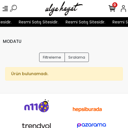
0
sidir.
Resmi Satış Sitesidir.
Resmi Satış Sitesidir.
Resmi Sat
MODATU
Filtreleme
Sıralama
Ürün bulunamadı.