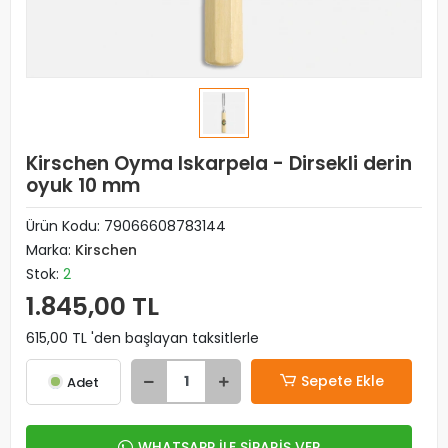
Kirschen Oyma Iskarpela - Dirsekli derin
oyuk 10 mm
Ürün Kodu:
79066608783144
Marka:
Kirschen
Stok:
2
1.845,00 TL
615,00 TL 'den başlayan taksitlerle
Sepete Ekle
Adet
WHATSAPP İLE SİPARİŞ VER