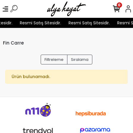
0
esidir.
Resmi Satış Sitesidir.
Resmi Satış Sitesidir.
Resmi Sa
Fin Carre
Filtreleme
Sıralama
Ürün bulunamadı.