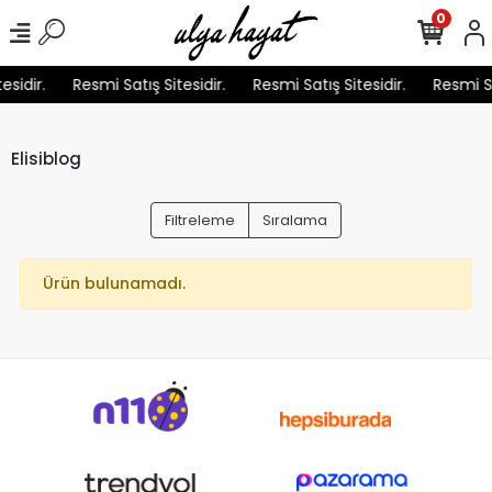
0
esidir.
Resmi Satış Sitesidir.
Resmi Satış Sitesidir.
Resmi Sa
Elisiblog
Filtreleme
Sıralama
Ürün bulunamadı.