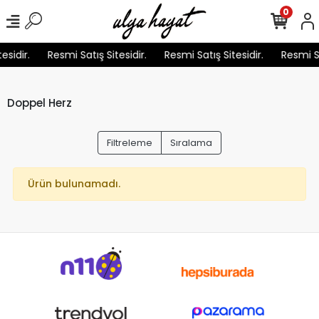
0
esidir.
Resmi Satış Sitesidir.
Resmi Satış Sitesidir.
Resmi Sa
Doppel Herz
Filtreleme
Sıralama
Ürün bulunamadı.