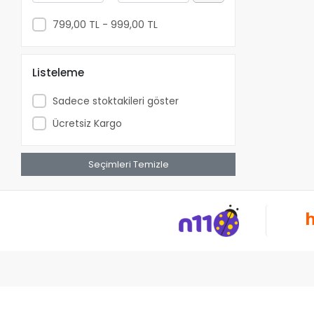
Kamer
799,00 TL - 999,00 TL
Kanca
Keter
Listeleme
Kirschen
Kitchenox
Sadece stoktakileri göster
Kırmızı Kedi Yayinevi
Ücretsiz Kargo
KL
Knipex
Seçimleri Temizle
Kobb
Kor Kitap
Lcd
Ledvance
Livera Yayınevi
Lockweiler