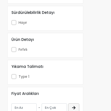
Elegance
elsa
Sürdürülebilirlik Detayı
Ersin
Hayır
Fastbond
Garnier
Ürün Detayı
Got2b
Hama
Fırfırlı
Heka
Hep Kitap
Yıkama Talimatı
Home Puzzle
Type 1
ideen
İlöz
Fiyat Aralıkları
Inofix
İzeltaş
-