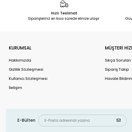
Lucea
Makel
Hızlı Teslimat
Siparişleriniz en kısa sürede elinize ulaşır.
Güv
Makita
Mastech
Maya Kitap
KURUMSAL
MÜŞTERİ HİZ
Metaltex
Metis Yayınları
Hakkımızda
Sıkça Sorulan
Mimoza Bitki Market
Gizlilik Sözleşmesi
Sipariş Takip
Miss Evita
Kullanıcı Sözleşmesi
Havale Bildirim
Mocily
İletişim
Mojue
Moonstar
Muhit Kitap
E-Bülten
Mutlusan