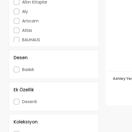
Altın Kitaplar
Aly
Artıcam
Atlas
BAUHAUS
Bessey
Desen
Beta Kitap
Beyaz Balina Yayınları
Baskılı
Biglift
Ashley Yeş
Bilgeoğuz Yayınları
Ek Özellik
Bilgi Yayınevi
Desenli
Black&Decker
Bmı
Koleksiyon
Bolder