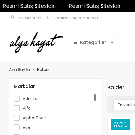
smi Satış Sitesidir.
Resmi Satış Sitesidir.
Res
05335455005
kamilekural@gmail.com
Kategoriler
Ana Sayfa
Bolder
Markalar
Bolder
Admiral
Alfa
Alpha Tools
KARGO
BEDAVA
Alpi