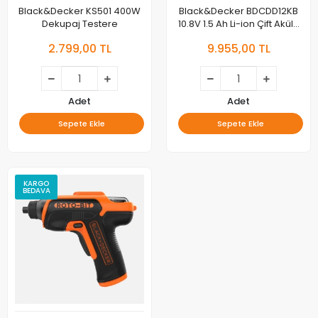
Black&Decker KS501 400W
Black&Decker BDCDD12KB
Dekupaj Testere
10.8V 1.5 Ah Li-ion Çift Akülü
Vidalama
2.799,00 TL
9.955,00 TL
Adet
Adet
Sepete Ekle
Sepete Ekle
KARGO
BEDAVA