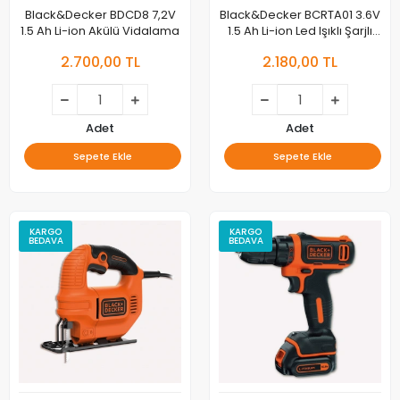
Black&Decker BDCD8 7,2V
Black&Decker BCRTA01 3.6V
1.5 Ah Li-ion Akülü Vidalama
1.5 Ah Li-ion Led Işıklı Şarjlı
Vidalama
2.700,00 TL
2.180,00 TL
Adet
Adet
Sepete Ekle
Sepete Ekle
KARGO
KARGO
BEDAVA
BEDAVA