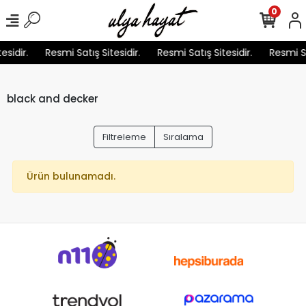
0
esidir.
Resmi Satış Sitesidir.
Resmi Satış Sitesidir.
Resmi Sa
black and decker
Filtreleme
Sıralama
Ürün bulunamadı.