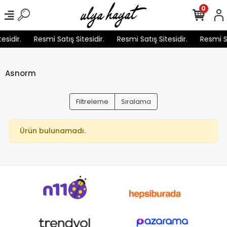
0
esidir.
Resmi Satış Sitesidir.
Resmi Satış Sitesidir.
Resmi Sa
Asnorm
Filtreleme
Sıralama
Ürün bulunamadı.