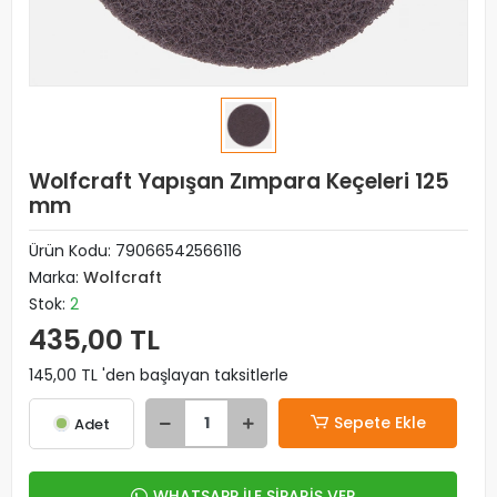
Wolfcraft Yapışan Zımpara Keçeleri 125
mm
Ürün Kodu:
79066542566116
Marka:
Wolfcraft
Stok:
2
435,00 TL
145,00 TL 'den başlayan taksitlerle
Sepete Ekle
Adet
WHATSAPP İLE SİPARİŞ VER