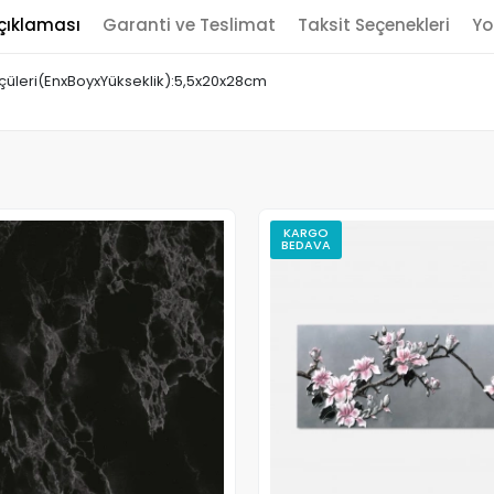
çıklaması
Garanti ve Teslimat
Taksit Seçenekleri
Yo
lçüleri(EnxBoyxYükseklik):5,5x20x28cm
KARGO
BEDAVA