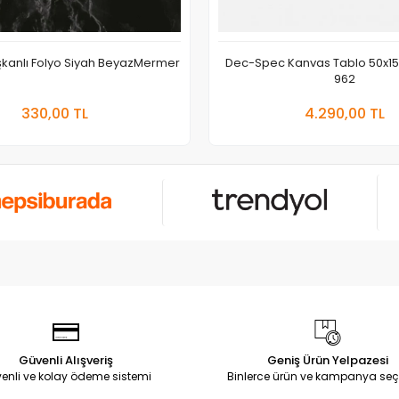
ışkanlı Folyo Siyah BeyazMermer
Dec-Spec Kanvas Tablo 50x1
962
Sepete Ekle
Sepete
330,00 TL
4.290,00 TL
Adet
Adet
Güvenli Alışveriş
Geniş Ürün Yelpazesi
enli ve kolay ödeme sistemi
Binlerce ürün ve kampanya seç