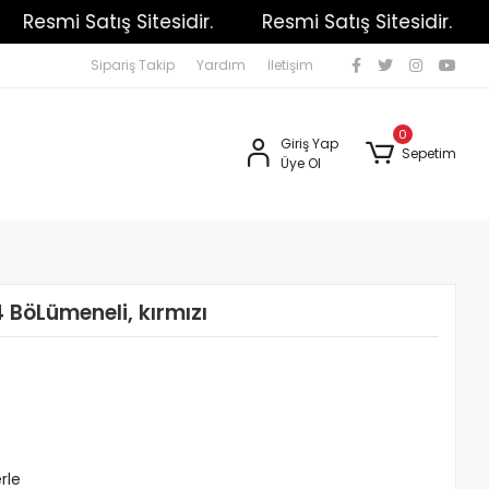
Resmi Satış Sitesidir.
Resmi Satış Sitesidir.
R
Sipariş Takip
Yardım
İletişim
0
Giriş Yap
Sepetim
Üye Ol
 BöLümeneli, kırmızı
rle