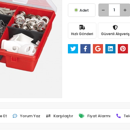
Adet
Hızlı Gönderi
Güvenli Alışveriş
e Et
Yorum Yaz
Karşılaştır
Fiyat Alarmı
Tel