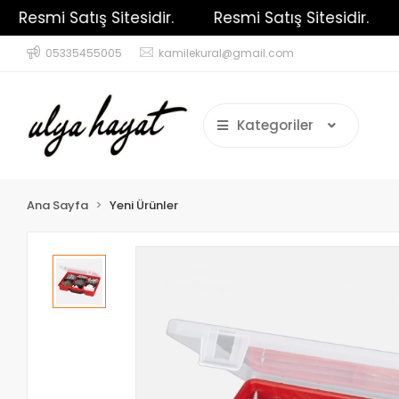
Resmi Satış Sitesidir.
Resmi Satış Sitesidir.
R
05335455005
kamilekural@gmail.com
Kategoriler
Ana Sayfa
Yeni Ürünler