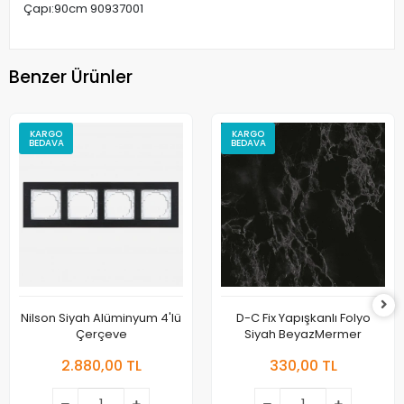
Çapı:90cm 90937001
Benzer Ürünler
KARGO
KARGO
BEDAVA
BEDAVA
Nilson Siyah Alüminyum 4'lü
D-C Fix Yapışkanlı Folyo
Çerçeve
Siyah BeyazMermer
2.880,00 TL
330,00 TL