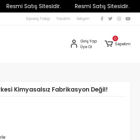
Resmi Satış Sitesidir.
Resmi Satış Sitesidir.
R
Sipariş Takip
Yardım
İletişim
0
Giriş Yap
Sepetim
Üye Ol
rkesi Kimyasalsız Fabrikasyon Değil!
rle