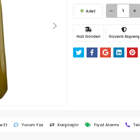
Adet
Hızlı Gönderi
Güvenli Alışveriş
e Et
Yorum Yaz
Karşılaştır
Fiyat Alarmı
Tel