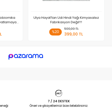
krobiomika
Ulya Hayat’tan Udi Hindi Yağı Kimyasalsız
ayatlamayan
Fabrikasyon Değil!!!
 Ekle
500,00 TL
Sepete Ekle
%20
L
399,00 TL
Adet
7 / 24 DESTEK
eneği
Öneri ve şikayetlerinizi bize iletebilirsiniz.