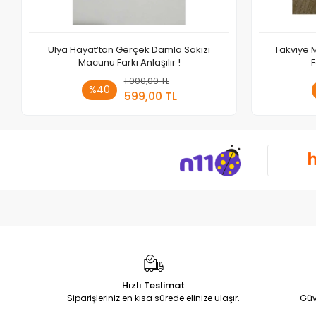
Ulya Hayat’tan Gerçek Damla Sakızı
Takviye M
Macunu Farkı Anlaşılır !
F
1.000,00 TL
Sepete Ekle
%40
599,00 TL
Adet
Hızlı Teslimat
Siparişleriniz en kısa sürede elinize ulaşır.
Güv