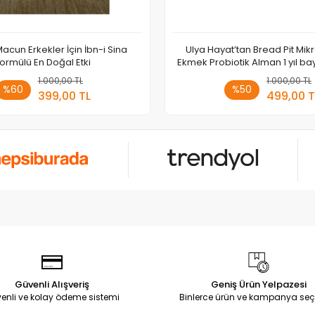
acun Erkekler İçin İbn-i Sina
Ulya Hayat’tan Bread Pit Mi
ormülü En Doğal Etki
Ekmek Probiotik Alman 1 yıl b
mide dostu
1.000,00 TL
Sepete Ekle
1.000,00 TL
Sepete
%60
%50
399,00 TL
499,00 T
Adet
Adet
Güvenli Alışveriş
Geniş Ürün Yelpazesi
enli ve kolay ödeme sistemi
Binlerce ürün ve kampanya seç