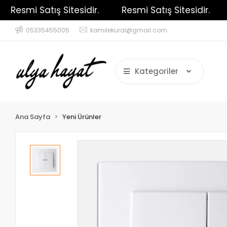
Resmi Satış Sitesidir.
Resmi Satış Sitesidir.
R
05335455005
kamilekural@gmail.com
Kategoriler
Ana Sayfa
Yeni Ürünler