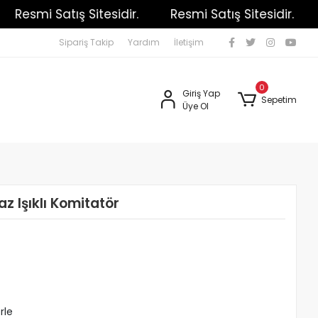
Resmi Satış Sitesidir.
Resmi Satış Sitesidir.
R
Sipariş Takip
Yardım
İletişim
0
Giriş Yap
Sepetim
Üye Ol
z Işıklı Komitatör
rle