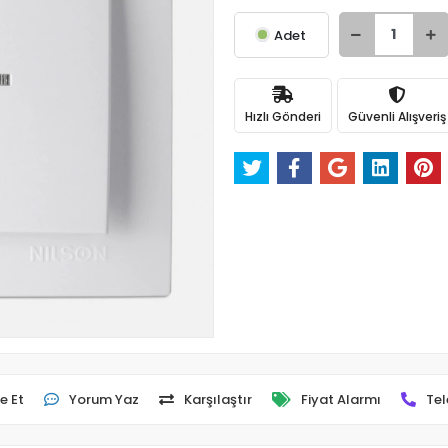
Adet
Hızlı Gönderi
Güvenli Alışveriş
e Et
Yorum Yaz
Karşılaştır
Fiyat Alarmı
Tel