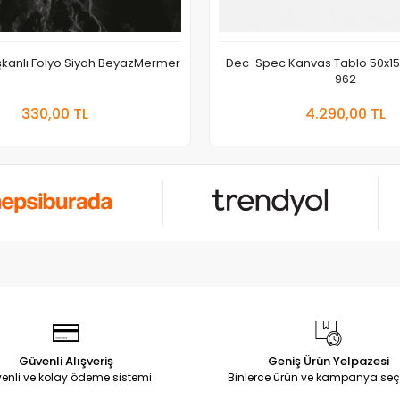
ışkanlı Folyo Siyah BeyazMermer
Dec-Spec Kanvas Tablo 50x1
962
Sepete Ekle
Sepete
330,00 TL
4.290,00 TL
Adet
Adet
Güvenli Alışveriş
Geniş Ürün Yelpazesi
enli ve kolay ödeme sistemi
Binlerce ürün ve kampanya seç