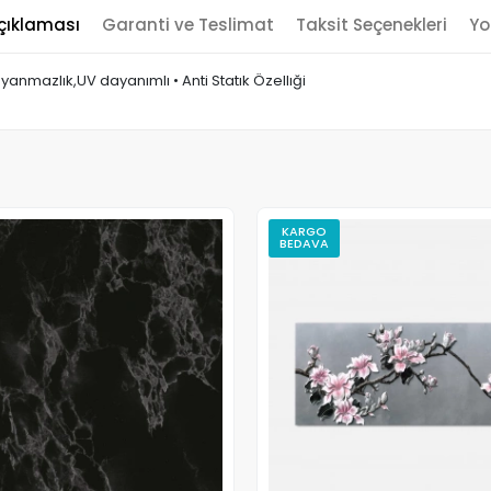
çıklaması
Garanti ve Teslimat
Taksit Seçenekleri
Yo
2 yanmazlık,UV dayanımlı • Anti Statık Özellıği
KARGO
BEDAVA