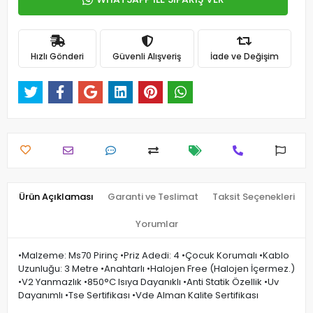
Hızlı Gönderi
Güvenli Alışveriş
İade ve Değişim
Ürün Açıklaması
Garanti ve Teslimat
Taksit Seçenekleri
Yorumlar
•Malzeme: Ms70 Pirinç •Priz Adedi: 4 •Çocuk Korumalı •Kablo
Uzunluğu: 3 Metre •Anahtarlı •Halojen Free (Halojen İçermez.)
•V2 Yanmazlık •850°C Isıya Dayanıklı •Anti Statik Özellik •Uv
Dayanımlı •Tse Sertifikası •Vde Alman Kalite Sertifikası