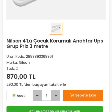
Nilson 4'Lü Çocuk Korumalı Anahtar Ups
Grup Priz 3 metre
Ürün Kodu:
2893893368361
Marka:
Nilson
Stok:
2
870,00 TL
290,00 TL 'den başlayan taksitlerle
Sepete Ekle
Adet
WHATSAPP İLE SİPARİŞ VER