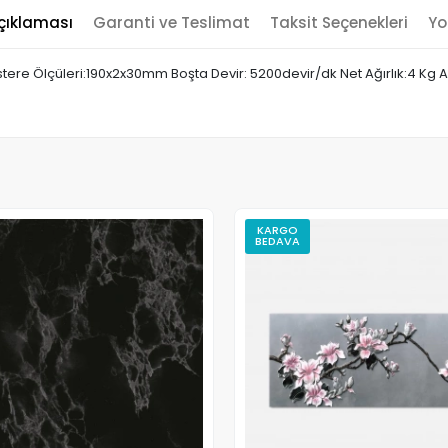
çıklaması
Garanti ve Teslimat
Taksit Seçenekleri
Yo
ere Ölçüleri:190x2x30mm Boşta Devir: 5200devir/dk Net Ağırlık:4 Kg Akı
KARGO
BEDAVA