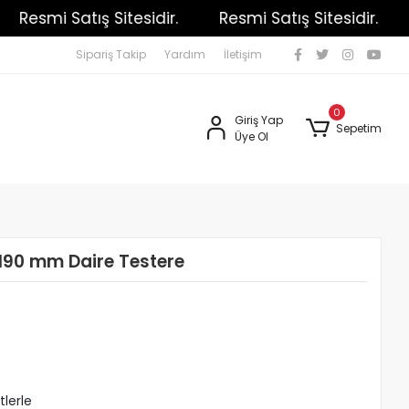
Resmi Satış Sitesidir.
Resmi Satış Sitesidir.
R
Sipariş Takip
Yardım
İletişim
0
Giriş Yap
Sepetim
Üye Ol
190 mm Daire Testere
tlerle