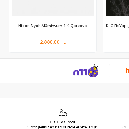
Nilson Siyah Alüminyum 4'lü Çerçeve
D-C Fix Yap
Sepete Ekle
2.880,00 TL
Adet
Hızlı Teslimat
Siparişleriniz en kısa sürede elinize ulaşır.
Güv