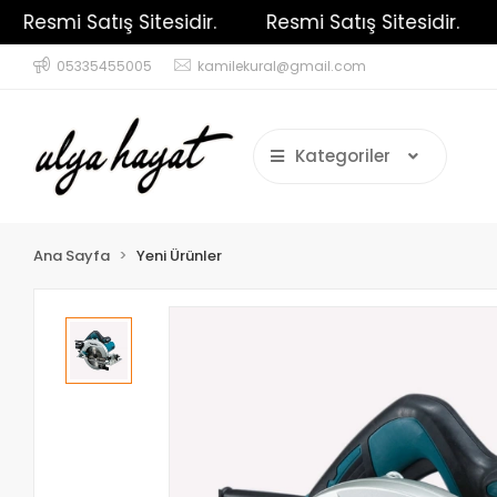
Resmi Satış Sitesidir.
Resmi Satış Sitesidir.
R
05335455005
kamilekural@gmail.com
Kategoriler
Ana Sayfa
Yeni Ürünler