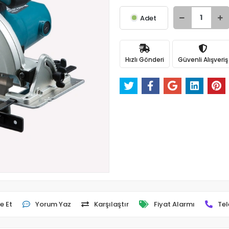
Adet
Hızlı Gönderi
Güvenli Alışveriş
e Et
Yorum Yaz
Karşılaştır
Fiyat Alarmı
Tel