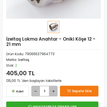
İzeltaş Lokma Anahtar - Oniki Köşe 12 -
21 mm
Ürün Kodu:
79066537964773
Marka:
İzeltaş
Stok:
2
405,00 TL
135,00 TL 'den başlayan taksitlerle
Sepete Ekle
Adet
WHATSAPP İLE SİPARİŞ VER