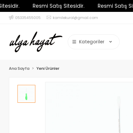
sidir.
Resmi Satış Sitesidir.
Resmi Satış Sitesi
05335455005
kamilekural@gmail.com
Kategoriler
Ana Sayfa
Yeni Ürünler