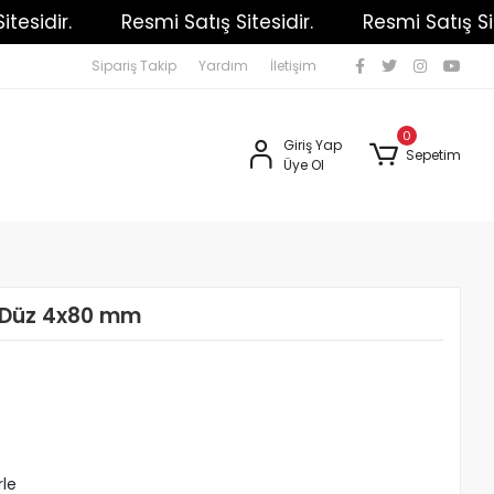
sidir.
Resmi Satış Sitesidir.
Resmi Satış Sitesi
Sipariş Takip
Yardım
İletişim
0
Giriş Yap
Sepetim
Üye Ol
a Düz 4x80 mm
rle