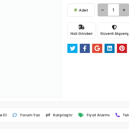
Adet
Hızlı Gönderi
Güvenli Alışveriş
e Et
Yorum Yaz
Karşılaştır
Fiyat Alarmı
Tel