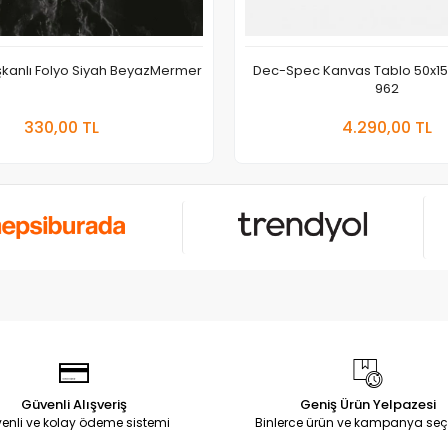
ışkanlı Folyo Siyah BeyazMermer
Dec-Spec Kanvas Tablo 50x1
962
Sepete Ekle
Sepete
330,00 TL
4.290,00 TL
Adet
Adet
Güvenli Alışveriş
Geniş Ürün Yelpazesi
enli ve kolay ödeme sistemi
Binlerce ürün ve kampanya seç