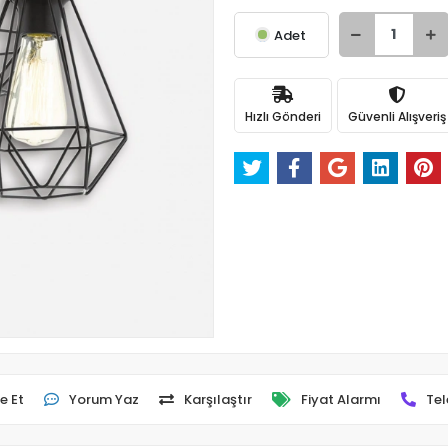
Adet
Hızlı Gönderi
Güvenli Alışveriş
e Et
Yorum Yaz
Karşılaştır
Fiyat Alarmı
Tel