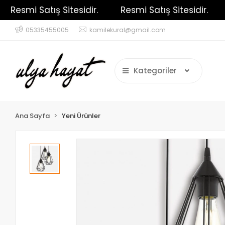
Resmi Satış Sitesidir.
Resmi Satış Sitesidir.
R
05335455005
kamilekural@gmail.com
Kategoriler
Ana Sayfa
Yeni Ürünler