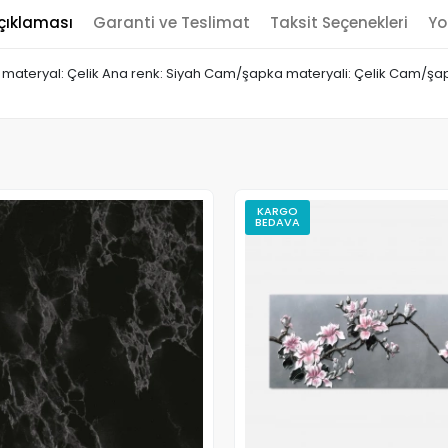
çıklaması
Garanti ve Teslimat
Taksit Seçenekleri
Yo
a materyal: Çelik Ana renk: Siyah Cam/şapka materyali: Çelik Cam/şapk
KARGO
BEDAVA