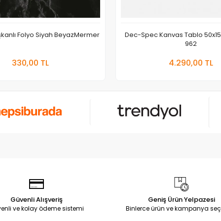
ışkanlı Folyo Siyah BeyazMermer
Dec-Spec Kanvas Tablo 50x1
962
Sepete Ekle
Sepete
330,00 TL
4.290,00 TL
Adet
Adet
Güvenli Alışveriş
Geniş Ürün Yelpazesi
enli ve kolay ödeme sistemi
Binlerce ürün ve kampanya seç