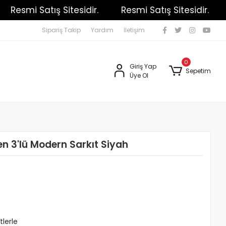
Resmi Satış Sitesidir.
Resmi Satış Sitesidir.
R
Sipariş Takip
Yardım
İletişim
0
Giriş Yap
Sepetim
Üye Ol
en 3'lü Modern Sarkıt Siyah
tlerle