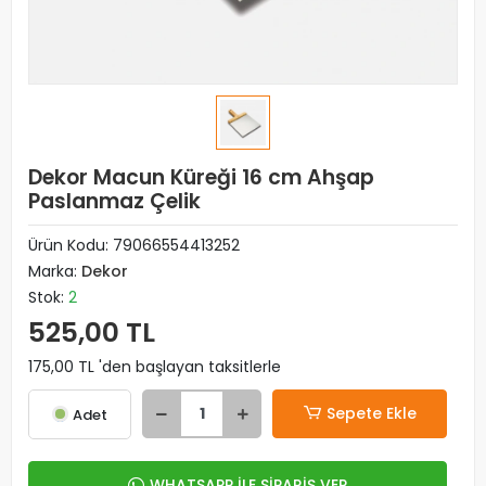
Dekor Macun Küreği 16 cm Ahşap
Paslanmaz Çelik
Ürün Kodu:
79066554413252
Marka:
Dekor
Stok:
2
525,00 TL
175,00 TL 'den başlayan taksitlerle
Sepete Ekle
Adet
WHATSAPP İLE SİPARİŞ VER