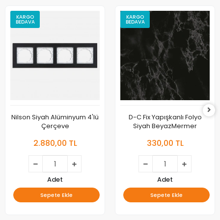
KARGO
KARGO
BEDAVA
BEDAVA
Nilson Siyah Alüminyum 4'lü
D-C Fix Yapışkanlı Folyo
Çerçeve
Siyah BeyazMermer
2.880,00 TL
330,00 TL
Adet
Adet
Sepete Ekle
Sepete Ekle