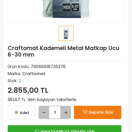
Craftomat Kademeli Metal Matkap Ucu
6-30 mm
Ürün Kodu:
79066618726276
Marka:
Craftomat
Stok:
2
2.855,00 TL
951,67 TL 'den başlayan taksitlerle
Sepete Ekle
Adet
WHATSAPP İLE SİPARİŞ VER