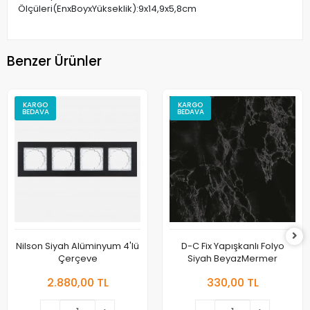
Ölçüleri(EnxBoyxYükseklik):9x14,9x5,8cm
Benzer Ürünler
KARGO
KARGO
BEDAVA
BEDAVA
Nilson Siyah Alüminyum 4'lü
D-C Fix Yapışkanlı Folyo
Çerçeve
Siyah BeyazMermer
2.880,00 TL
330,00 TL