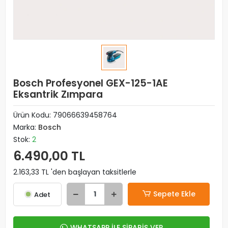
Bosch Profesyonel GEX-125-1AE
Eksantrik Zımpara
Ürün Kodu:
79066639458764
Marka:
Bosch
Stok:
2
6.490,00 TL
2.163,33 TL 'den başlayan taksitlerle
Sepete Ekle
Adet
WHATSAPP İLE SİPARİŞ VER