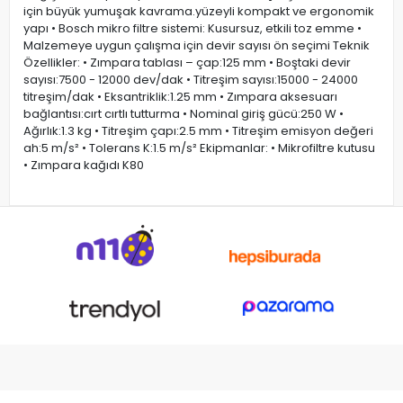
için büyük yumuşak kavrama.yüzeyli kompakt ve ergonomik
yapı • Bosch mikro filtre sistemi: Kusursuz, etkili toz emme •
Malzemeye uygun çalışma için devir sayısı ön seçimi Teknik
Özellikler: • Zımpara tablası – çap:125 mm • Boştaki devir
sayısı:7500 - 12000 dev/dak • Titreşim sayısı:15000 - 24000
titreşim/dak • Eksantriklik:1.25 mm • Zımpara aksesuarı
bağlantısı:cırt cırtlı tutturma • Nominal giriş gücü:250 W •
Ağırlık:1.3 kg • Titreşim çapı:2.5 mm • Titreşim emisyon değeri
ah:5 m/s² • Tolerans K:1.5 m/s² Ekipmanlar: • Mikrofiltre kutusu
• Zımpara kağıdı K80