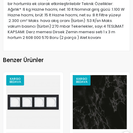
bir hortumla ek olarak etkinleştirilebilir Teknik Özellikler:
Ağırlık* :6 kg Hazne hacmi, net :10 lt Nominal giriş gücü :1.100 W
Hazne hacmi, brüt :15 lt Hazne hacmi, net su :8 lt Filtre yüzeyi
:2.300 cm² Maks. hava akış oranı (türbin) :53 lt/sn Maks.
vakum basıncı (türbin):270 mbar Tekerlekler, sayı:4 TESLİMAT
KAPSAMI: Derz memesi Dirsek Zemin memesi seti 1 x 3 m
hortum 2 608 000 570 Boru (2 parça ) Alet kovanı
Benzer Ürünler
KARGO
KARGO
BEDAVA
BEDAVA