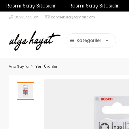
Resmi Satış Sitesidir.
Resmi Satış Sitesidir.
R
05335455005
kamilekural@gmail.com
Kategoriler
Ana Sayfa
Yeni Ürünler