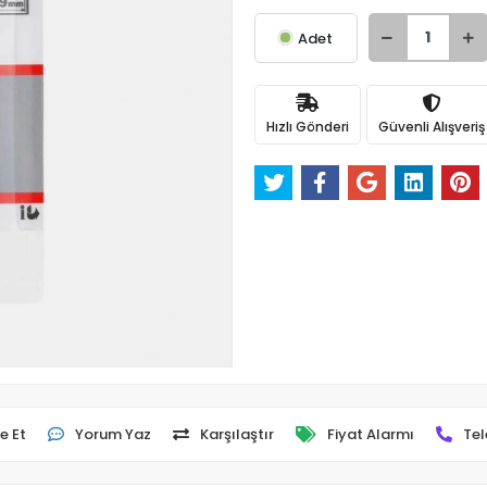
Adet
Hızlı Gönderi
Güvenli Alışveriş
e Et
Yorum Yaz
Karşılaştır
Fiyat Alarmı
Tel