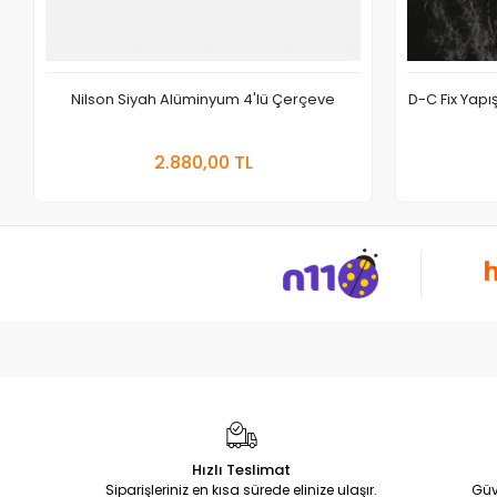
Nilson Siyah Alüminyum 4'lü Çerçeve
D-C Fix Yap
Sepete Ekle
2.880,00 TL
Adet
Hızlı Teslimat
Siparişleriniz en kısa sürede elinize ulaşır.
Güv