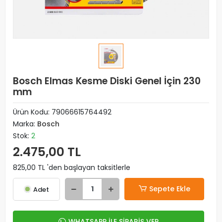
Bosch Elmas Kesme Diski Genel İçin 230
mm
Ürün Kodu:
79066615764492
Marka:
Bosch
Stok:
2
2.475,00 TL
825,00 TL 'den başlayan taksitlerle
Sepete Ekle
Adet
WHATSAPP İLE SİPARİŞ VER