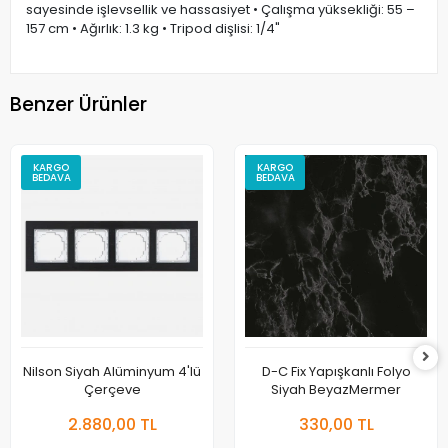
sayesinde işlevsellik ve hassasiyet • Çalışma yüksekliği: 55 –
157 cm • Ağırlık: 1.3 kg • Tripod dişlisi: 1/4"
Benzer Ürünler
KARGO
KARGO
BEDAVA
BEDAVA
Nilson Siyah Alüminyum 4'lü
D-C Fix Yapışkanlı Folyo
Çerçeve
Siyah BeyazMermer
2.880,00 TL
330,00 TL