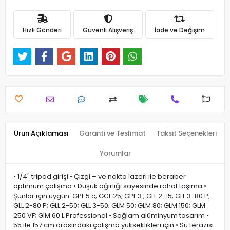
Hızlı Gönderi
Güvenli Alışveriş
İade ve Değişim
Ürün Açıklaması
Garanti ve Teslimat
Taksit Seçenekleri
Yorumlar
• 1/4" tripod girişi • Çizgi – ve nokta lazeri ile beraber
optimum çalışma • Düşük ağırlığı sayesinde rahat taşıma •
Şunlar için uygun: GPL 5 c; GCL 25; GPL 3 ; GLL 2-15; GLL 3-80 P;
GLL 2-80 P; GLL 2-50; GLL 3-50; GLM 50; GLM 80; GLM 150; GLM
250 VF; GIM 60 L Professional • Sağlam alüminyum tasarım •
55 ile 157 cm arasındaki çalışma yükseklikleri için • Su terazisi