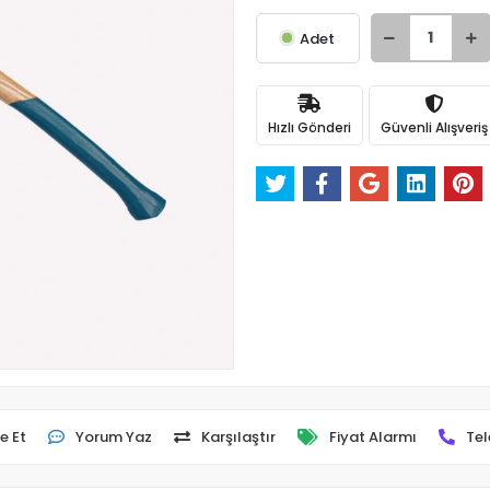
Adet
Hızlı Gönderi
Güvenli Alışveriş
e Et
Yorum Yaz
Karşılaştır
Fiyat Alarmı
Tel