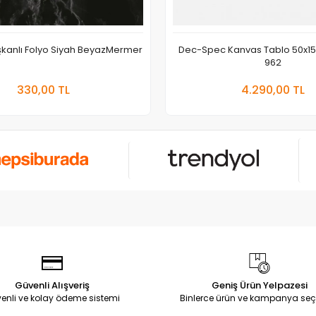
ışkanlı Folyo Siyah BeyazMermer
Dec-Spec Kanvas Tablo 50x1
962
Sepete Ekle
Sepete
330,00 TL
4.290,00 TL
Adet
Adet
Güvenli Alışveriş
Geniş Ürün Yelpazesi
enli ve kolay ödeme sistemi
Binlerce ürün ve kampanya seç