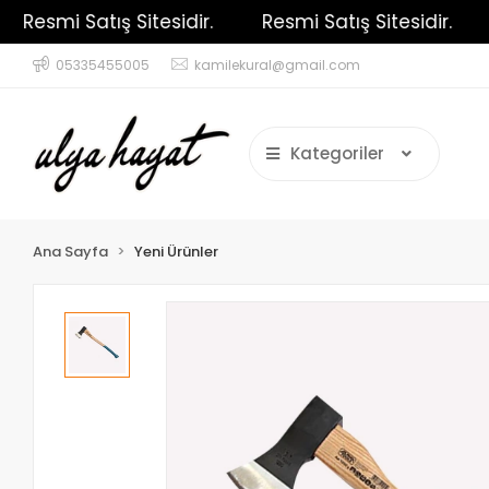
Resmi Satış Sitesidir.
Resmi Satış Sitesidir.
R
05335455005
kamilekural@gmail.com
Kategoriler
Ana Sayfa
Yeni Ürünler