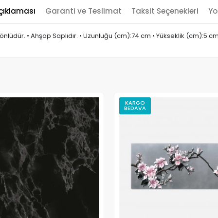
çıklaması
Garanti ve Teslimat
Taksit Seçenekleri
Yo
lüdür. • Ahşap Saplıdır. • Uzunluğu (cm):74 cm • Yükseklik (cm):5 cm • 
KARGO
BEDAVA