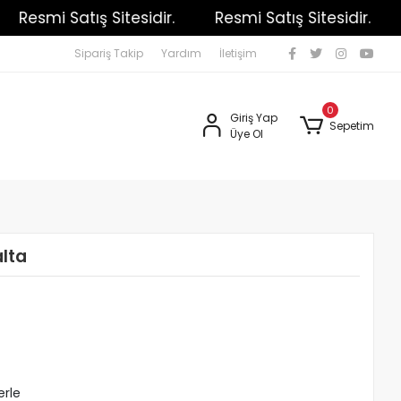
Resmi Satış Sitesidir.
Resmi Satış Sitesidir.
R
Sipariş Takip
Yardım
İletişim
0
Giriş Yap
Sepetim
Üye Ol
alta
erle